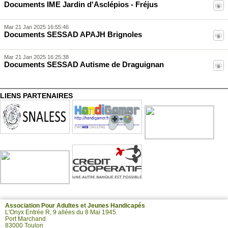
Documents IME Jardin d'Asclépios - Fréjus
Mar 21 Jan 2025 16:55:46
Documents SESSAD APAJH Brignoles
Mar 21 Jan 2025 16:25:38
Documents SESSAD Autisme de Draguignan
Mar 21 Jan 2025 09:58:18
Documents SESSAD APAJH Le Luc en Provence
LIENS PARTENAIRES
Dim 19 Jan 2025 15:57:08
Documents CMPP APAJH de La Seyne sur Mer
Mar 07 Jan 2025 09:51:51
Résultats de l'enquête d'appréciation SESSAD de
Draguignan 2024
Association Pour Adultes et Jeunes Handicapés
L'Onyx Entrée R, 9 allées du 8 Mai 1945
Port Marchand
83000 Toulon