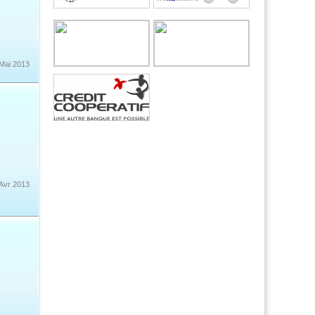
Documents SESSAD APAJH Le Luc en
Provence
Dim 19 Jan 2025 15:57:08
Documents CMPP APAJH de La Seyne
sur Mer
 Mai 2013
Mar 07 Jan 2025 09:51:51
Résultats de l'enquête d'appréciation
SESSAD de Draguignan 2024
 Avr 2013