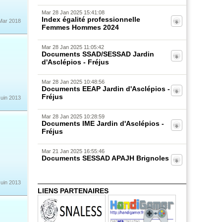
Mar 28 Jan 2025 15:41:08
Index égalité professionnelle
Mar 2018
Femmes Hommes 2024
Mar 28 Jan 2025 11:05:42
Documents SSAD/SESSAD Jardin
d'Asclépios - Fréjus
Mar 28 Jan 2025 10:48:56
Documents EEAP Jardin d'Asclépios -
Fréjus
Juin 2013
Mar 28 Jan 2025 10:28:59
Documents IME Jardin d'Asclépios -
Fréjus
Mar 21 Jan 2025 16:55:46
Documents SESSAD APAJH Brignoles
Mar 21 Jan 2025 16:25:38
Juin 2013
Documents SESSAD Autisme de
LIENS PARTENAIRES
Draguignan
Mar 21 Jan 2025 09:58:18